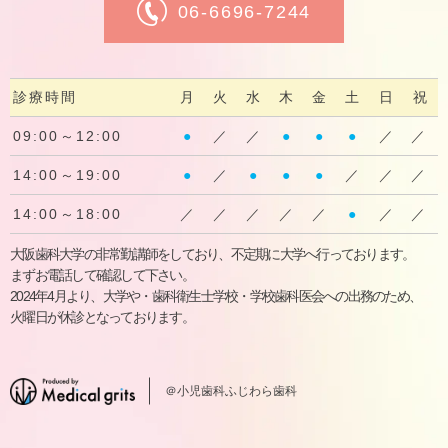
06-6696-7244
診療時間
月
火
水
木
金
土
日
祝
09:00～12:00
●
／
／
●
●
●
／
／
14:00～19:00
●
／
●
●
●
／
／
／
14:00～18:00
／
／
／
／
／
●
／
／
大阪歯科大学の非常勤講師をしており、不定期に大学へ行っております。
まずお電話して確認して下さい。
2024年4月より、大学や・歯科衛生士学校・学校歯科医会への出務のため、
火曜日が休診となっております。
＠小児歯科ふじわら歯科